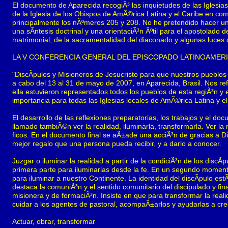
El documento de Aparecida recogiÃ³ las inquietudes de las Iglesias
de la Iglesia de los Obispos de AmÃ©rica Latina y el Caribe en co
principalmente los nÃºmeros 205 y 208. No he pretendido hacer una
una sÃ­ntesis doctrinal y una orientaciÃ³n Ãºtil para el apostolad
matrimonial, de la sacramentalidad del diaconado y algunas luces q
LA V CONFERENCIA GENERAL DEL EPISCOPADO LATINOAMERI
"DiscÃ­pulos y Misioneros de Jesucristo para que nuestros pueblos
a cabo del 13 al 31 de mayo de 2007, en Aparecida, Brasil. Nos ref
ella estuvieron representados todos los pueblos de esta regiÃ³n y e
importancia para todas las Iglesias locales de AmÃ©rica Latina y e
El desarrollo de las reflexiones preparatorias, los trabajos y el d
llamado tambiÃ©n ver la realidad, iluminarla, transformarla. Ver la
ficos. En el documento final se aÃ±ade una acciÃ³n de gracias a D
mejor regalo que una persona pueda recibir, y a darlo a conocer.
Juzgar o iluminar la realidad a partir de la condiciÃ³n de los disc
primera parte para iluminarlas desde la fe. En un segundo moment
para iluminar a nuestro Continente. La identidad del discÃ­pulo est
destaca la comuniÃ³n y el sentido comunitario del discipulado y fi
misionera y de formaciÃ³n. Insiste en que para transformar la real
cuidar a los agentes de pastoral, acompaÃ±arlos y ayudarlas a cre
Actuar, obrar, transformar