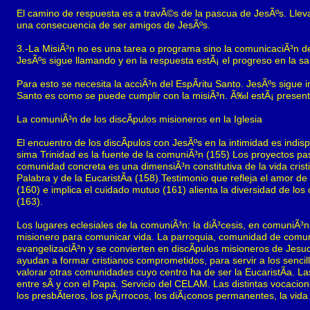
El camino de respuesta es a travÃ©s de la pascua de JesÃºs. Llevar
una consecuencia de ser amigos de JesÃºs.
3.-La MisiÃ³n no es una tarea o programa sino la comunicaciÃ³n de
JesÃºs sigue llamando y en la respuesta estÃ¡ el progreso en la san
Para esto se necesita la acciÃ³n del EspÃ­ritu Santo. JesÃºs sigue 
Santo es como se puede cumplir con la misiÃ³n. Ã‰l estÃ¡ presente
La comuniÃ³n de los discÃ­pulos misioneros en la Iglesia
El encuentro de los discÃ­pulos con JesÃºs en la intimidad es indis
sima Trinidad es la fuente de la comuniÃ³n (155) Los proyectos p
comunidad concreta es una dimensiÃ³n constitutiva de la vida cris
Palabra y de la EucaristÃ­a (158).Testimonio que refleja el amor de
(160) e implica el cuidado mutuo (161) alienta la diversidad de los 
(163).
Los lugares eclesiales de la comuniÃ³n: la diÃ³cesis, en comuniÃ³
misionero para comunicar vida. La parroquia, comunidad de comu
evangelizaciÃ³n y se convierten en discÃ­pulos misioneros de Jes
ayudan a formar cristianos comprometidos, para servir a los senci
valorar otras comunidades cuyo centro ha de ser la EucaristÃ­a. Las
entre sÃ­ y con el Papa. Servicio del CELAM. Las distintas vocacione
los presbÃ­teros, los pÃ¡rrocos, los diÃ¡conos permanentes, la vid