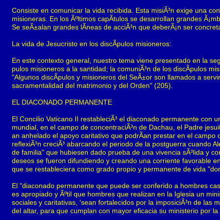
Consiste en comunicar la vida recibida. Esta misiÃ³n exige una con
misioneras. En los Ãºltimos capÃ­tulos se desarrollan grandes Ã¡m
Se seÃ±alan grandes lÃ­neas de acciÃ³n que deberÃ¡n ser concret
La vida de Jesucristo en los discÃ­pulos misioneros:
En este contexto general, nuestro tema viene presentado en la segu
pulos misioneros a la santidad; la comuniÃ³n de los discÃ­pulos mi
"Algunos discÃ­pulos y misioneros del SeÃ±or son llamados a servir
sacramentalidad del matrimonio y del Orden" (205).
EL DIACONADO PERMANENTE
El Concilio Vaticano II restableciÃ³ el diaconado permanente con u
mundial, en el campo de concentraciÃ³n de Dachau, el Padre jesuit
an anhelado el apoyo caritativo que podrÃ­an prestar en el campo
reflexiÃ³n creciÃ³ abarcando el periodo de la postguerra cuando A
de familia" que hubiesen dado prueba de una vivencia sÃ³lida y co
deseos se fueron difundiendo y creando una corriente favorable en
que se restableciera como grado propio y permanente de vida "don
El "diaconado permanente que puede ser conferido a hombres casad
es apropiado y Ãºtil que hombres que realizan en la Iglesia un mini
sociales y caritativas, 'sean fortalecidos por la imposiciÃ³n de la
del altar, para que cumplan con mayor eficacia su ministerio por l