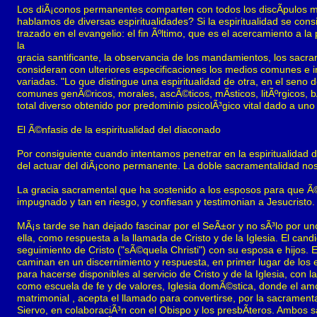
Los diÃ¡conos permanentes comparten con todos los discÃ­pulos misi
hablamos de diversas espiritualidades? Si la espiritualidad se con
trazado en el evangelio: el fin Ãºltimo, que es el acercamiento a 
la
gracia santificante, la observancia de los mandamientos, los sacra
consideran con ulteriores especificaciones los medios comunes e 
variadas. "Lo que distingue una espiritualidad de otra, en el seno 
comunes genÃ©ricos, morales, ascÃ©ticos, mÃ­sticos, litÃºrgicos, bÃ­
total diverso obtenido por predominio psicolÃ³gico vital dado a un
El Ã©nfasis de la espiritualidad del diaconado
Por consiguiente cuando intentamos penetrar en la espiritualidad de
del actuar del diÃ¡cono permanente. La doble sacramentalidad nos
La gracia sacramental que ha sostenido a los esposos para que Ã©
impugnado y tan en riesgo, y confiesan y testimonian a Jesucristo.
MÃ¡s tarde se han dejado fascinar por el SeÃ±or y no sÃ³lo por unos
ella, como respuesta a la llamada de Cristo y de la Iglesia. El c
seguimiento de Cristo ("sÃ©quela Christi") con su esposa e hijos. 
caminan en un discernimiento y respuesta, en primer lugar de los 
para hacerse disponibles al servicio de Cristo y de la Iglesia, con 
como escuela de fe y de valores, Iglesia domÃ©stica, donde el amor
matrimonial , acepta el llamado para convertirse, por la sacramenta
Siervo, en colaboraciÃ³n con el Obispo y los presbÃ­teros. Ambos sa