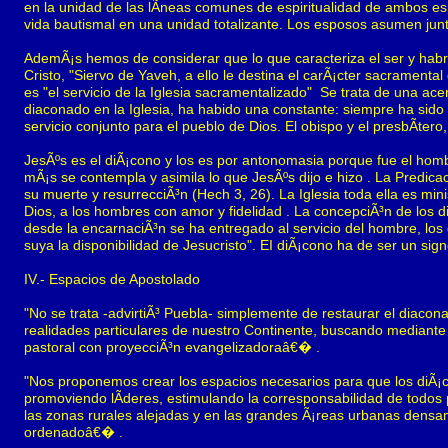
en la unidad de las lÃ­neas comunes de espiritualidad de ambos espo
vida bautismal en una unidad totalizante. Los esposos asumen junto
AdemÃ¡s hemos de considerar que lo que caracteriza el ser y habrÃ¡
Cristo, "Siervo de Yaveh, a ello le destina el carÃ¡cter sacramental
es "el servicio de la Iglesia sacramentalizado" Se trata de una ac
diaconado en la Iglesia, ha habido una constante: siempre ha sido 
servicio conjunto para el pueblo de Dios. El obispo y el presbÃ­te
JesÃºs es el diÃ¡cono y los es por antonomasia porque fue el hom
mÃ¡s se contempla y asimila lo que JesÃºs dijo e hizo . La Predicac
su muerte y resurrecciÃ³n (Hech 3, 26). La Iglesia toda ella es minist
Dios, a los hombres con amor y fidelidad . La concepciÃ³n de los 
desde la encarnaciÃ³n se ha entregado al servicio del hombre, los
suya la disponibilidad de Jesucristo". EI diÃ¡cono ha de ser un signo
IV.- Espacios de Apostolado
"No se trata -advirtiÃ³ Puebla- simplemente de restaurar el diaconad
realidades particulares de nuestro Continente, buscando mediante e
pastoral con proyecciÃ³n evangelizadoraâ€� .
"Nos proponemos crear los espacios necesarios para que los diÃ¡co
promoviendo lÃ­deres, estimulando la corresponsabilidad de todos pa
las zonas rurales alejadas y en las grandes Ã¡reas urbanas densa
ordenadoâ€� .