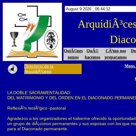
ArquidiÃ³ce
Diaco
QuiÃ©nes
QuÃ©
CÃ³mo nos
Do
somos
hacemos
preparamos
Directorio de la
Mons.
ArquidiÃ³cesis
LA DOBLE SACRAMENTALlDAD:
DEL MATRIMONIO Y DEL ORDEN EN EL DIACONADO PERMANE
ReflexiÃ³n teolÃ³gico -pastoral
Agradezco a los organizadores el haberme ofrecido la oportunida
un grupo de diÃ¡conos permanentes y sus esposas con los que me 
para el Diaconado permanente.