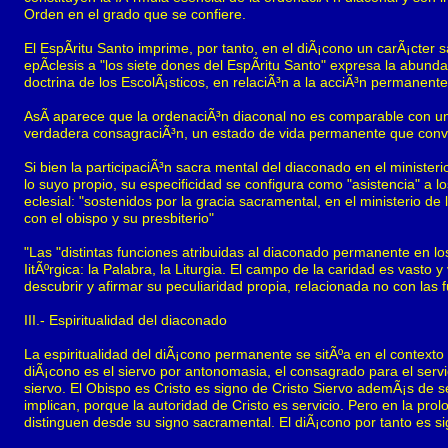
Orden en el grado que se confiere.
El EspÃ­ritu Santo imprime, por tanto, en el diÃ¡cono un carÃ¡cter s
epÃ­clesis a "los siete dones del EspÃ­ritu Santo" expresa la abunda
doctrina de los EscolÃ¡sticos, en relaciÃ³n a la acciÃ³n permanente
AsÃ­ aparece que la ordenaciÃ³n diaconal no es comparable con un
verdadera consagraciÃ³n, un estado de vida permanente que convi
Si bien la participaciÃ³n sacra mental del diaconado en el minister
lo suyo propio, su especificidad se configura como "asistencia" a lo
eclesial: "sostenidos por la gracia sacramental, en el ministerio de 
con el obispo y su presbiterio"
"Las "distintas funciones atribuidas al diaconado permanente en los
IitÃºrgica: la Palabra, la Liturgia. El campo de la caridad es vasto
descubrir y afirmar su peculiaridad propia, relacionada no con las
III.- Espiritualidad del diaconado
La espiritualidad del diÃ¡cono permanente se sitÃºa en el contexto de
diÃ¡cono es el siervo por antonomasia, el consagrado para el servi
siervo. El Obispo es Cristo es signo de Cristo Siervo ademÃ¡s de 
implican, porque la autoridad de Cristo es servicio. Pero en la pro
distinguen desde su signo sacramental. El diÃ¡cono por tanto es si