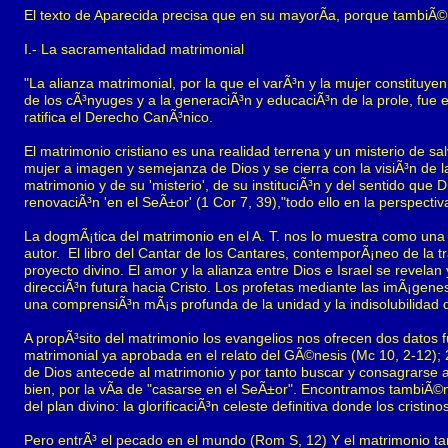
El texto de Aparecida precisa que en su mayorÃ­a, porque tambi
I.- La sacramentalidad matrimonial
"La alianza matrimonial, por la que el varÃ³n y la mujer constituye
de los cÃ³nyuges y a la generaciÃ³n y educaciÃ³n de la prole, fue
ratifica el Derecho CanÃ³nico.
El matrimonio cristiano es una realidad terrena y un misterio de sa
mujer a imagen y semejanza de Dios y se cierra con la visiÃ³n de l
matrimonio y de su 'misterio', de su instituciÃ³n y del sentido que D
renovaciÃ³n 'en el SeÃ±or' (1 Cor 7, 39),"todo ello en la perspecti
La dogmÃ¡tica del matrimonio en el A. T. nos lo muestra como un
autor. El libro del Cantar de los Cantares, contemporÃ¡neo de la t
proyecto divino. El amor y la alianza entre Dios e Israel se revela
direcciÃ³n futura hacia Cristo. Los profetas mediante las imÃ¡gene
una comprensiÃ³n mÃ¡s profunda de la unidad y la indisolubilidad 
A propÃ³sito del matrimonio los evangelios nos ofrecen dos datos 
matrimonial ya aprobada en el relato del GÃ©nesis (Mc 10, 2-12);
de Dios antecede al matrimonio y por tanto buscar y consagrarse al 
bien, por la vÃ­a de "casarse en el SeÃ±or". Encontramos tambiÃ©n
del plan divino: la glorificaciÃ³n celeste definitiva donde los crist
Pero entrÃ³ el pecado en el mundo (Rom S, 12) Y el matrimonio tam