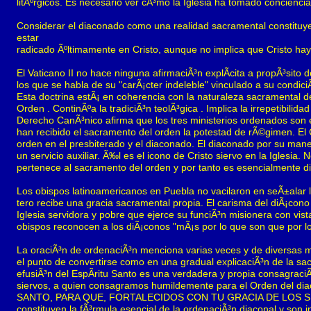
litÃºrgicos. Es necesario ver cÃ³mo la Iglesia ha tomado conciencia
Considerar el diaconado como una realidad sacramental constituye 
estar
radicado Ãºltimamente en Cristo, aunque no implica que Cristo haya
El Vaticano II no hace ninguna afirmaciÃ³n explÃ­cita a propÃ³sito
los que se habla de su "carÃ¡cter indeleble" vinculado a su condici
Esta doctrina estÃ¡ en coherencia con la naturaleza sacramental de
Orden . ContinÃºa la tradiciÃ³n teolÃ³gica . Implica la irrepetibilid
Derecho CanÃ³nico afirma que los tres ministerios ordenados son 
han recibido el sacramento del orden la potestad de rÃ©gimen. El 
orden en el presbiterado y el diaconado. El diaconado por su maner
un servicio auxiliar. Ã‰l es el icono de Cristo siervo en la Iglesia. 
pertenece al sacramento del orden y por tanto es esencialmente disti
Los obispos latinoamericanos en Puebla no vacilaron en seÃ±alar l
tero recibe una gracia sacramental propia. El carisma del diÃ¡cono 
Iglesia servidora y pobre que ejerce su funciÃ³n misionera con vis
obispos reconocen a los diÃ¡conos "mÃ¡s por lo que son que por
La oraciÃ³n de ordenaciÃ³n menciona varias veces y de diversas ma
el punto de convertirse como en una gradual explicaciÃ³n de la sac
efusiÃ³n del EspÃ­ritu Santo es una verdadera y propia consagraci
siervos, a quien consagramos humildemente para el Orden del 
SANTO, PARA QUE, FORTALECIDOS CON TU GRACIA DE LOS SI
constituyen la fÃ³rmula esencial de la ordenaciÃ³n diaconal y son i