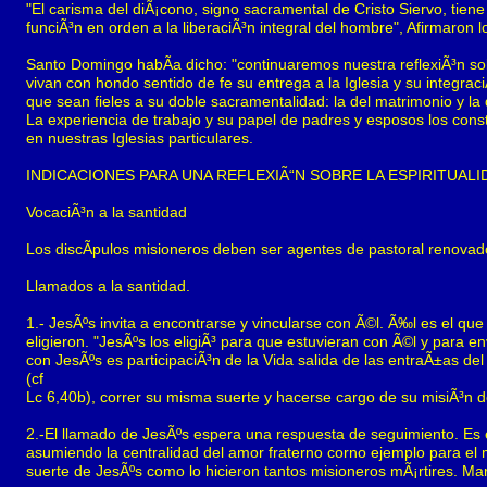
"El carisma del diÃ¡cono, signo sacramental de Cristo Siervo, tiene
funciÃ³n en orden a la liberaciÃ³n integral del hombre", Afirmaro
Santo Domingo habÃ­a dicho: "continuaremos nuestra reflexiÃ³n sob
vivan con hondo sentido de fe su entrega a la Iglesia y su integra
que sean fieles a su doble sacramentalidad: la del matrimonio y la 
La experiencia de trabajo y su papel de padres y esposos los cons
en nuestras Iglesias particulares.
INDICACIONES PARA UNA REFLEXIÃ“N SOBRE LA ESPIRITUAL
VocaciÃ³n a la santidad
Los discÃ­pulos misioneros deben ser agentes de pastoral renovad
Llamados a la santidad.
1.- JesÃºs invita a encontrarse y vincularse con Ã©l. Ã‰l es el que
eligieron. "JesÃºs los eligiÃ³ para que estuvieran con Ã©l y para en
con JesÃºs es participaciÃ³n de la Vida salida de las entraÃ±as d
(cf
Lc 6,40b), correr su misma suerte y hacerse cargo de su misiÃ³n 
2.-El llamado de JesÃºs espera una respuesta de seguimiento. Es el
asumiendo la centralidad del amor fraterno corno ejemplo para el 
suerte de JesÃºs como lo hicieron tantos misioneros mÃ¡rtires. Mar