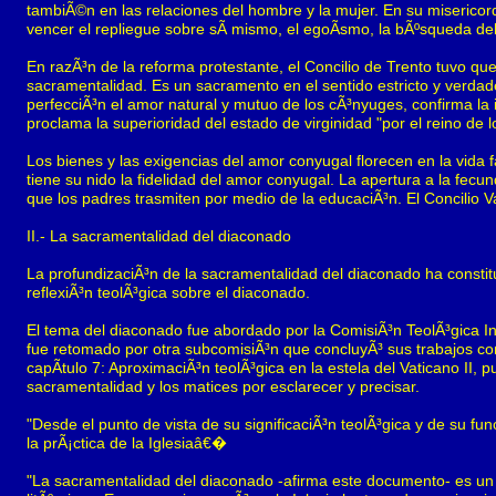
tambiÃ©n en las relaciones del hombre y la mujer. En su misericor
vencer el repliegue sobre sÃ­ mismo, el egoÃ­smo, la bÃºsqueda del p
En razÃ³n de la reforma protestante, el Concilio de Trento tuvo 
sacramentalidad. Es un sacramento en el sentido estricto y verdader
perfecciÃ³n el amor natural y mutuo de los cÃ³nyuges, confirma la i
proclama la superioridad del estado de virginidad "por el reino de l
Los bienes y las exigencias del amor conyugal florecen en la vida fam
tiene su nido la fidelidad del amor conyugal. La apertura a la fecund
que los padres trasmiten por medio de la educaciÃ³n. El Concilio Va
II.- La sacramentalidad del diaconado
La profundizaciÃ³n de la sacramentalidad del diaconado ha constit
reflexiÃ³n teolÃ³gica sobre el diaconado.
El tema del diaconado fue abordado por la ComisiÃ³n TeolÃ³gica In
fue retomado por otra subcomisiÃ³n que concluyÃ³ sus trabajos con 
capÃ­tulo 7: AproximaciÃ³n teolÃ³gica en la estela del Vaticano II, 
sacramentalidad y los matices por esclarecer y precisar.
"Desde el punto de vista de su significaciÃ³n teolÃ³gica y de su fun
la prÃ¡ctica de la Iglesiaâ€�
"La sacramentalidad del diaconado -afirma este documento- es un p