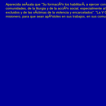
Aparecida seÃ±ala que "Su formaciÃ³n los habilitarÃ¡ a ejercer con 
comunidades, de la liturgia y de la acciÃ³n social, especialmente a
excluidos y de las vÃ­ctimas de la violencia y encarcelados". "La 
misionero, para que sean apÃ³stoles en sus trabajos, en sus comun